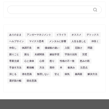
ありのまま
アンガーマネジメント
イライラ
オススメ
デトックス
ヘルプサイン
マイナス思考
メンタルに影響
人生を楽しむ
仲良く
仲良し
体調不良
例
価値観の違い
入院
厄除け
問題
困りごと
困る
夫婦関係
嫁姑学習
宇宙の法則
完璧
専業主婦
心と身体
心得
怒り
性格の不一致
恵みの雨
手放す方法
断捨離
方法
期待
本
板挟み
注意点
演じる
潜在意識
無理しない
甘え
病気
義両親
解決方法
選択肢の幅
顕在意識