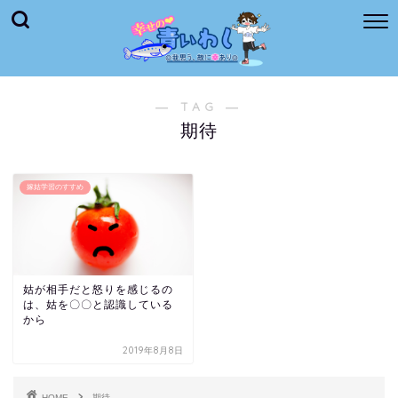
― TAG ―
期待
嫁姑学習のすすめ
姑が相手だと怒りを感じるの
は、姑を〇〇と認識している
から
2019年8月8日
HOME
期待