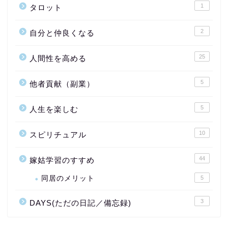
1
タロット
2
自分と仲良くなる
25
人間性を高める
5
他者貢献（副業）
5
人生を楽しむ
10
スピリチュアル
44
嫁姑学習のすすめ
同居のメリット
5
3
DAYS(ただの日記／備忘録)