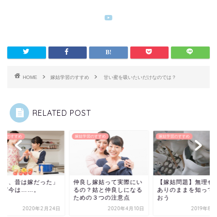
HOME
嫁姑学習のすすめ
甘い蜜を吸いたいだけなのでは？
RELATED POST
学習のすすめ
嫁姑学習のすすめ
嫁姑学習のすすめ
姑も、昔は嫁だった」
仲良し嫁姑って実際にい
【嫁姑問題】無理せ
けど今は……。
るの？姑と仲良しになる
ありのままを知って
ための３つの注意点
おう
2020年2月24日
2020年4月10日
2019年8