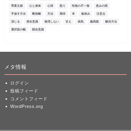
専業主婦
心と身体
心得
怒り
性格の不一致
恵みの雨
手放す方法
断捨離
方法
期待
本
板挟み
注意点
演じる
潜在意識
無理しない
甘え
病気
義両親
解決方法
選択肢の幅
顕在意識
メタ情報
ログイン
投稿フィード
コメントフィード
WordPress.org