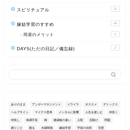
10
スピリチュアル
44
嫁姑学習のすすめ
同居のメリット
5
3
DAYS(ただの日記／備忘録)
ありのまま
アンガーマネジメント
イライラ
オススメ
デトックス
ヘルプサイン
マイナス思考
メンタルに影響
人生を楽しむ
仲良く
仲良し
体調不良
例
価値観の違い
入院
厄除け
問題
困りごと
困る
夫婦関係
嫁姑学習
宇宙の法則
完璧