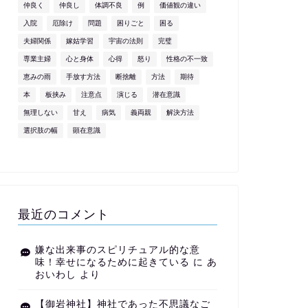
仲良く
仲良し
体調不良
例
価値観の違い
入院
厄除け
問題
困りごと
困る
夫婦関係
嫁姑学習
宇宙の法則
完璧
専業主婦
心と身体
心得
怒り
性格の不一致
恵みの雨
手放す方法
断捨離
方法
期待
本
板挟み
注意点
演じる
潜在意識
無理しない
甘え
病気
義両親
解決方法
選択肢の幅
顕在意識
最近のコメント
嫌な出来事のスピリチュアル的な意
味！幸せになるために起きている
に
あ
おいわし
より
【御岩神社】神社であった不思議なご