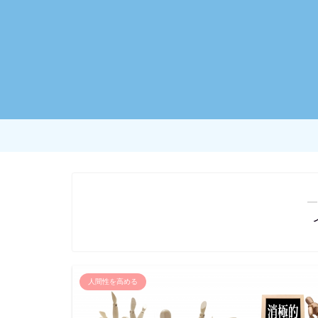
―
人間性を高める