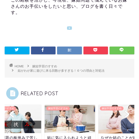
この経験を活かし、今現在、嫁姑問題で悩んでいるお嫁
さんのお手伝いをしたいと思い、ブログを書く日々で
す。
HOME
嫁姑学習のすすめ
姑がわが家に遊びに来る回数が多すぎる！６つの理由と対処法
RELATED POST
学習のすすめ
嫁姑学習のすすめ
嫁姑学習のすすめ
に気に入られようと頑
なぜか姑のことが嫌い！
嫁姑問題の板挟みで