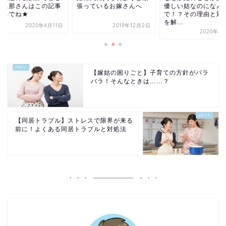
っているお嫁さんへ
優しい姑なのになん
い！旦那さんはこの
で！？その理由と対処法
を読んでね★
を解...
2019年12月2日
2020年4
2020年3月17日
【嫁姑の困りごと】子育ての方針がバラ
バラ！そんなときは……？
【同居トラブル】ストレスで限界が来る
前に！よくある同居トラブルと対処法