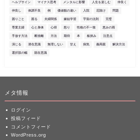
ヘルプサイン
マイナス思考
メンタルに影響
人生を楽しむ
仲良く
仲良し
体調不良
例
価値観の違い
入院
厄除け
問題
困りごと
困る
夫婦関係
嫁姑学習
宇宙の法則
完璧
専業主婦
心と身体
心得
怒り
性格の不一致
恵みの雨
手放す方法
断捨離
方法
期待
本
板挟み
注意点
演じる
潜在意識
無理しない
甘え
病気
義両親
解決方法
選択肢の幅
顕在意識
メタ情報
ログイン
投稿フィード
コメントフィード
WordPress.org