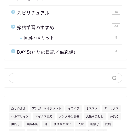
10
スピリチュアル
44
嫁姑学習のすすめ
同居のメリット
5
3
DAYS(ただの日記／備忘録)
ありのまま
アンガーマネジメント
イライラ
オススメ
デトックス
ヘルプサイン
マイナス思考
メンタルに影響
人生を楽しむ
仲良く
仲良し
体調不良
例
価値観の違い
入院
厄除け
問題