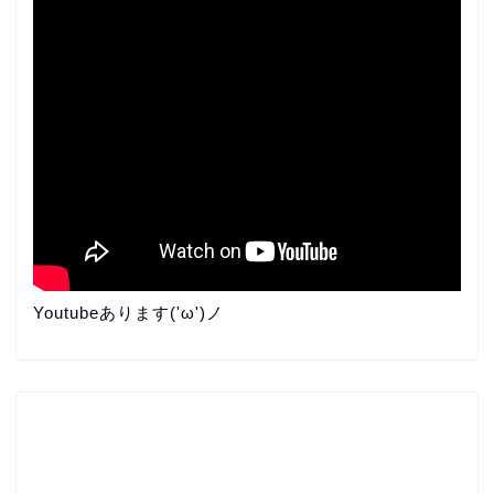
Youtubeあります('ω')ノ