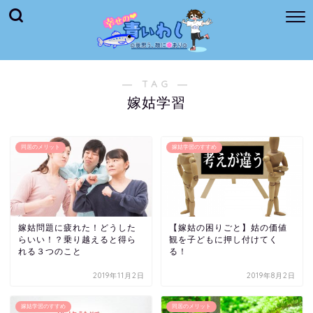
― TAG ―
嫁姑学習
同居のメリット
嫁姑学習のすすめ
嫁姑問題に疲れた！どうした
【嫁姑の困りごと】姑の価値
らいい！？乗り越えると得ら
観を子どもに押し付けてく
れる３つのこと
る！
2019年11月2日
2019年8月2日
嫁姑学習のすすめ
同居のメリット