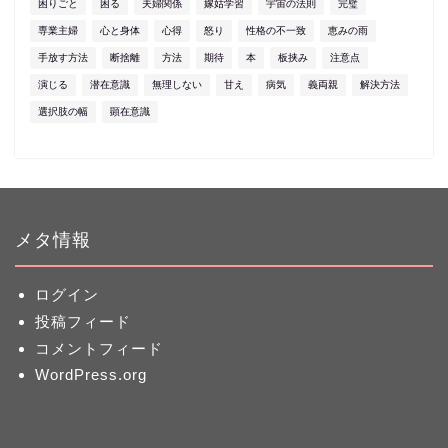
困りごと
困る
夫婦関係
嫁姑学習
宇宙の法則
完璧
専業主婦
心と身体
心得
怒り
性格の不一致
恵みの雨
手放す方法
断捨離
方法
期待
本
板挟み
注意点
演じる
潜在意識
無理しない
甘え
病気
義両親
解決方法
選択肢の幅
顕在意識
メタ情報
ログイン
投稿フィード
コメントフィード
WordPress.org